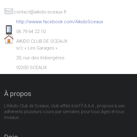
contact@aikido-sceaux.fr
http://wwww.facebook.com/AikidoSceaux
06 79 64 22 10
AIKIDO CLUB DE SCEAUX
s/c « Les Garages »
20, rue des Imbergères
92330 SCEAUX
À propos
L'Aïkido Club de Sceaux, club affilié à la F.F.A.A.A., propose à ses
adhérents plusieurs cours par semaine, pour tous âges et tous
niveaux.