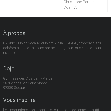
Christophe Parpan
Doan Vu Tri
À propos
L'Aïkido Club de Sceaux, club affilié à la F.F.A.A.A., propose à ses
adhérents plusieurs cours par semaine, pour tous âges et tous
niveaux.
Dojo
Gymnase des Clos Saint-Marcel
20 rue des Clos Saint-Marcel
92330 Sceaux
Vous inscrire
Les inscriptions sont possibles tout au long de l'année : il suffit de