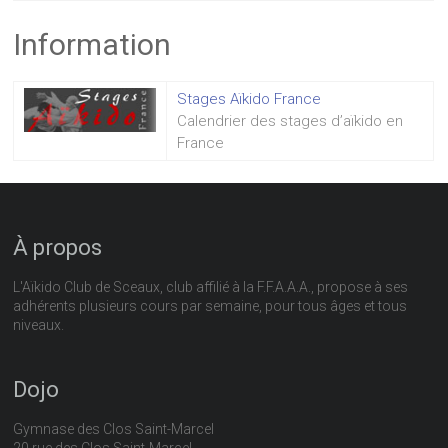
Information
Stages Aïkido France
Calendrier des stages d’aïkido en
France
À propos
L'Aïkido Club de Sceaux, club affilié à la F.F.A.A.A., propose à ses
adhérents plusieurs cours par semaine, pour tous âges et tous
niveaux.
Dojo
Gymnase des Clos Saint-Marcel